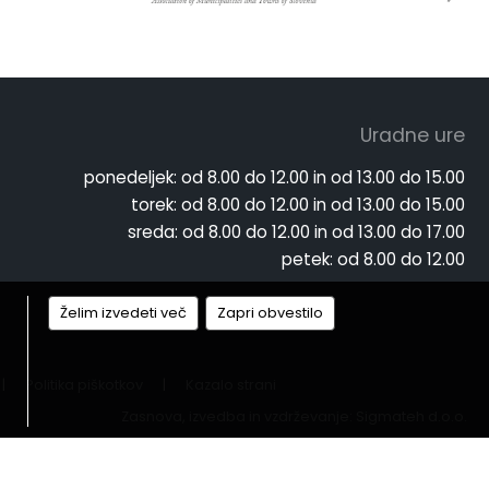
Uradne ure
ponedeljek:
od 8.00 do 12.00 in od 13.00 do 15.00
torek:
od 8.00 do 12.00 in od 13.00 do 15.00
sreda:
od 8.00 do 12.00 in od 13.00 do 17.00
petek:
od 8.00 do 12.00
Želim izvedeti več
Zapri obvestilo
|
Politika piškotkov
|
Kazalo strani
Zasnova, izvedba in vzdrževanje: Sigmateh d.o.o.