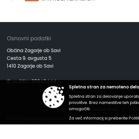
Osnovni podatki
Občina Zagorje ob Savi
Cesta 9. avgusta 5
1410 Zagorje ob Savi
ID za DDV: 25643444
Spletna stran za nemoteno delo
Spletna stran za delovanje uporab
privolitve. Brez namestitve teh p
omogočiti.
Splošni pogoji spletne strani
|
Cent
Za več informacij si preberite
Polit
© 2026 Vse pravice pridržane