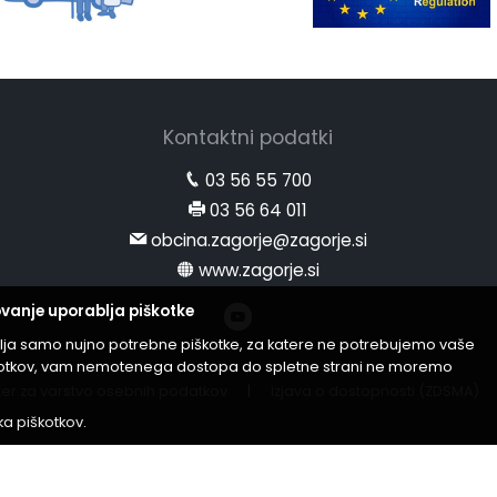
Kontaktni podatki
03 56 55 700
03 56 64 011
obcina.zagorje@zagorje.si
www.zagorje.si
vanje uporablja piškotke
lja samo nujno potrebne piškotke, za katere ne potrebujemo vaše
iškotkov, vam nemotenega dostopa do spletne strani ne moremo
er za varstvo osebnih podatkov
|
Izjava o dostopnosti (ZDSMA)
ika piškotkov
.