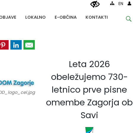
EN
OBJAVE
LOKALNO
E-OBČINA
KONTAKTI
Leta 2026
obeležujemo 730-
letnico prve pisne
D_logo_cel.jpg
omembe Zagorja ob
Savi