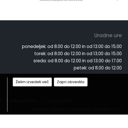
Uradne ure
ponedeljek:
od 8.00 do 12.00 in od 13.00 do 15.00
torek:
od 8.00 do 12.00 in od 13.00 do 15.00
sreda:
od 8.00 do 12.00 in od 13.00 do 17.00
petek:
od 8.00 do 12.00
Želim izvedeti več
Zapri obvestilo
|
Politika piškotkov
|
Kazalo strani
Zasnova, izvedba in vzdrževanje: Sigmateh d.o.o.