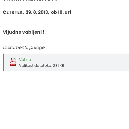
Fotogalerija
Občinska volilna komisija
Koledar dogodkov
ČETRTEK, 29. 8. 2013, ob 19. uri
Medobčinski inšpektorat in redarstvo
Zapore cest
Vljudno vabljeni !
Okoljski podatki
Dokumenti, priloge
Lokalne volitve
Vabilo
Strateški dokumenti
Velikost datoteke: 231 KB
Katalog informacij javnega značaja