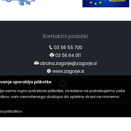
Kontaktni podatki
03 56 55 700
03 56 64 011
obcina.zagorje@zagorje.si
www.zagorje.si
vanje uporablja piškotke
lja samo nujno potrebne piškotke, za katere ne potrebujemo vaše
iškotkov, vam nemotenega dostopa do spletne strani ne moremo
er za varstvo osebnih podatkov
|
Izjava o dostopnosti (ZDSMA)
ika piškotkov
.