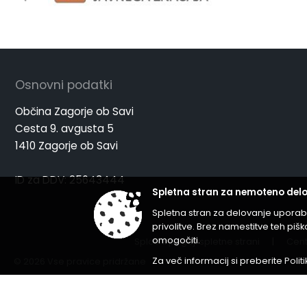
Osnovni podatki
Občina Zagorje ob Savi
Cesta 9. avgusta 5
1410 Zagorje ob Savi
ID za DDV: 25643444
Spletna stran za nemoteno delo
Spletna stran za delovanje uporab
privolitve. Brez namestitve teh p
omogočiti.
Splošni pogoji spletne strani
|
Cent
Za več informacij si preberite
Polit
© 2026 Vse pravice pridržane