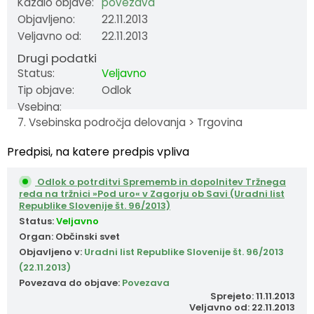
Kazalo objave:
povezava
Objavljeno:
22.11.2013
Fotogalerija
Občinska volilna komisija
Koledar dogodkov
Veljavno od:
22.11.2013
Medobčinski inšpektorat in redarstvo
Zapore cest
Drugi podatki
Status:
Veljavno
Okoljski podatki
Tip objave:
Odlok
Vsebina:
7. Vsebinska področja delovanja > Trgovina
Lokalne volitve
Predpisi, na katere predpis vpliva
Strateški dokumenti
Odlok o potrditvi Sprememb in dopolnitev Tržnega
reda na tržnici »Pod uro« v Zagorju ob Savi (Uradni list
Katalog informacij javnega značaja
Republike Slovenije št. 96/2013)
Status:
Veljavno
Organ: Občinski svet
Objavljeno v:
Uradni list Republike Slovenije št. 96/2013
(22.11.2013)
Povezava do objave:
Povezava
Sprejeto: 11.11.2013
Veljavno od: 22.11.2013