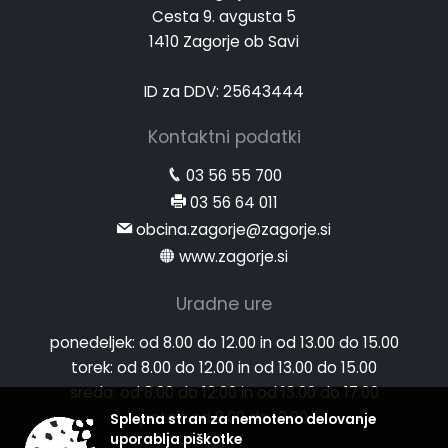
Cesta 9. avgusta 5
1410 Zagorje ob Savi
ID za DDV: 25643444
Kontaktni podatki
03 56 55 700
03 56 64 011
obcina.zagorje@zagorje.si
www.zagorje.si
Uradne ure
ponedeljek:
od 8.00 do 12.00 in od 13.00 do 15.00
torek:
od 8.00 do 12.00 in od 13.00 do 15.00
sreda:
od 8.00 do 12.00 in od 13.00 do 17.00
petek:
od 8.00 do 12.00
Spletna stran za nemoteno delovanje
uporablja piškotke