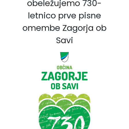
obeležujemo 730-
letnico prve pisne
omembe Zagorja ob
Savi