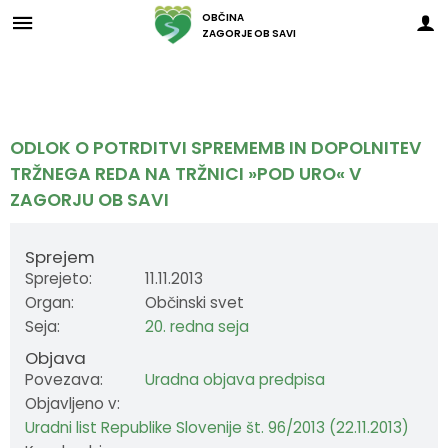
OBČINA
ZAGORJE OB SAVI
Za pričetek iskanja kliknite na puščico >
Občinski svet
O ZAGORJU
E-OBČINA
LOKALNO
OBJAVE
Vizitka občine
Župan
Člani občinskega sveta
Novice in obvestila občine
Javni zavodi in javna podjetja
Vloge in obrazci
ODLOK O POTRDITVI SPREMEMB IN DOPOLNITEV
TRŽNEGA REDA NA TRŽNICI »POD URO« V
Zagorje nekoč
Podžupan
Seje občinskega sveta
Razpisi in objave
Društva in združenja
Predlogi in pobude
ZAGORJU OB SAVI
Zagorje danes
Občinski svet
Posnetki sej
Predpisi občine
Pomembni kontakti
E-obveščanje
Sprejem
Občinski praznik
Nadzorni odbor
Delovna telesa
Proračuni občine
Slovo naših občanov
Sprejeto:
11.11.2013
Organ:
Občinski svet
Občinski nagrajenci
Občinska uprava
Prostorski akti občine
Seja:
20. redna seja
Objava
Grb in zastava
Krajevne skupnosti
Projekti in investicije
Povezava:
Uradna objava predpisa
Objavljeno v:
Pobratene občine
Civilna zaščita
Lokalni utrip
Uradni list Republike Slovenije št. 96/2013 (22.11.2013)