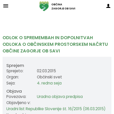
OBČINA
ZAGORJE OB SAVI
Za pričetek iskanja kliknite na puščico >
Občinski svet
O ZAGORJU
E-OBČINA
LOKALNO
OBJAVE
Vizitka občine
Župan
Člani občinskega sveta
Novice in obvestila občine
Javni zavodi in javna podjetja
Vloge in obrazci
ODLOK O SPREMEMBAH IN DOPOLNITVAH
ODLOKA O OBČINSKEM PROSTORSKEM NAČRTU
Zagorje nekoč
Podžupan
Seje občinskega sveta
Razpisi in objave
Društva in združenja
Predlogi in pobude
OBČINE ZAGORJE OB SAVI
Zagorje danes
Občinski svet
Posnetki sej
Predpisi občine
Pomembni kontakti
E-obveščanje
Sprejem
Občinski praznik
Nadzorni odbor
Delovna telesa
Proračuni občine
Slovo naših občanov
Sprejeto:
02.03.2015
Organ:
Občinski svet
Občinski nagrajenci
Občinska uprava
Prostorski akti občine
Seja:
4. redna seja
Objava
Grb in zastava
Krajevne skupnosti
Projekti in investicije
Povezava:
Uradna objava predpisa
Objavljeno v:
Pobratene občine
Civilna zaščita
Lokalni utrip
Uradni list Republike Slovenije št. 16/2015 (06.03.2015)