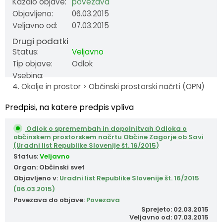
Kazalo objave:
povezava
Objavljeno:
06.03.2015
Fotogalerija
Občinska volilna komisija
Koledar dogodkov
Veljavno od:
07.03.2015
Medobčinski inšpektorat in redarstvo
Zapore cest
Drugi podatki
Status:
Veljavno
Okoljski podatki
Tip objave:
Odlok
Vsebina:
4. Okolje in prostor > Občinski prostorski načrti (OPN)
Lokalne volitve
Predpisi, na katere predpis vpliva
Strateški dokumenti
Odlok o spremembah in dopolnitvah Odloka o
občinskem prostorskem načrtu Občine Zagorje ob Savi
Katalog informacij javnega značaja
(Uradni list Republike Slovenije št. 16/2015)
Status:
Veljavno
Organ: Občinski svet
Objavljeno v:
Uradni list Republike Slovenije št. 16/2015
(06.03.2015)
Povezava do objave:
Povezava
Sprejeto: 02.03.2015
Veljavno od: 07.03.2015