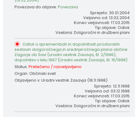
(13.02.2004)
Povezava do objave:
Povezava
Sprejeto: 30.01.2004
Veljavno od: 13.02.2004
Konec veljavnosti: 17.03.2015
Tip objave: Odlok
Vsebina: Dolgoročni in družbeni plani
Odlok o spremembah in dopolnitvah prostorskih
sestavin dolgoročnega in srednjeročnega plana občine
Zagorje ob Savi (uradni vestnik Zasavja, št. 2/1996),
dopolnitev v letu 1997 (Uradni vestnik Zasavja, št. 15/1998)
Status:
Pretečeno / razveljavljeno
Organ: Občinski svet
Objavljeno v: Uradni vestnik Zasavja (18.11.1998)
Sprejeto: 12.11.1998
Veljavno od: 03.12.1998
Konec veljavnosti: 17.03.2015
Tip objave: Odlok
Vsebina: Dolgoročni in družbeni plani