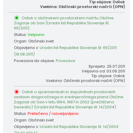
Tip objave: Odlok
Vsebina: Občinski prostorski načrti (OPN)
Odlok o občinskem prostorskem načrtu Občine
Zagorje ob Savi (Uradni list Republike Slovenije št.
65/2011)
Status:
Veljavno
Organ: Občinski svet
Objavljeno v:
Uradni list Republike Slovenije št. 65/2011
(19.08.2011)
Povezava do objave:
Povezava
Sprejeto: 25.07.2011
Veljavno od: 03.09.2011
Tip objave: Odlok
Vsebina: Občinski prostorski načrti (OPN)
Odlok o spremembah in dopolnitvah prostorskih
sestavin dolgoročnega in srednjeročnega plana Občine
Zagorje ob Savi v letu 1994, 1997 in 2002 (prečiščeno
besedilo) (Uradni list Republike Slovenije št. 14/2004)
Status:
Pretečeno / razveljavljeno
Organ: Občinski svet
Objavljeno v:
Uradni list Republike Slovenije št. 14/2004